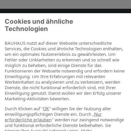
Zum Kontaktformular
BAUHAUS als Arbeitgeber
Für Schüler und Schulabgänger
Für Studierende und Absolventen
Für Berufseinsteiger & Berufserfahrene
Online-Shop
Jetzt shoppen
Über uns
Nachhaltigkeit
News