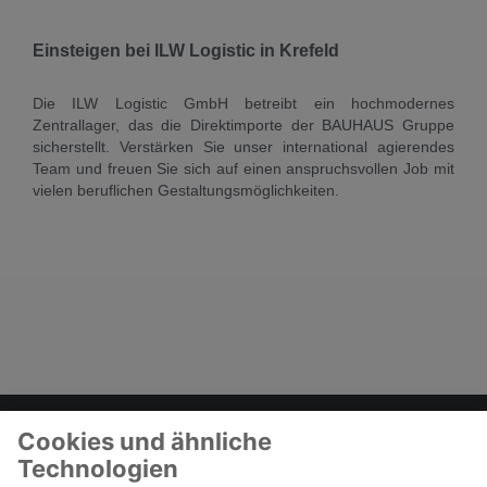
Einsteigen bei ILW Logistic in Krefeld
Die ILW Logistic GmbH betreibt ein hochmodernes
Zentrallager, das die Direktimporte der BAUHAUS Gruppe
sicherstellt. Verstärken Sie unser international agierendes
Team und freuen Sie sich auf einen anspruchsvollen Job mit
vielen beruflichen Gestaltungsmöglichkeiten.
Zum Kontaktformular
BAUHAUS als Arbeitgeber