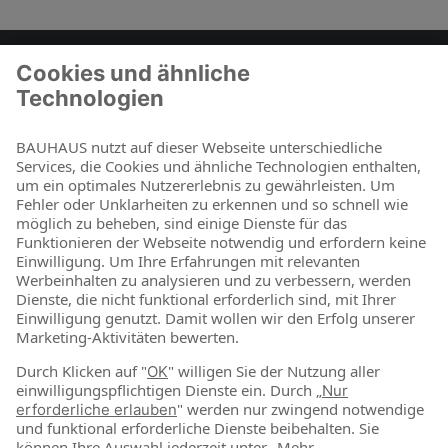
Zum Kontaktformular
BAUHAUS als Arbeitgeber
Für Schüler und Schulabgänger
Für Studierende und Absolventen
Für Berufseinsteiger & Berufserfahrene
Online-Shop
Jetzt shoppen
Über uns
Nachhaltigkeit
News