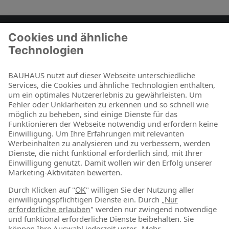
Zum Kontaktformular
BAUHAUS als Arbeitgeber
Für Schüler und Schulabgänger
Für Studierende und Absolventen
Für Berufseinsteiger & Berufserfahrene
Online-Shop
Jetzt shoppen
Über uns
Nachhaltigkeit
News